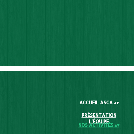
ACCUEIL ASCA
▴
▾
PRÉSENTATION
L'ÉQUIPE
NOS ACTIVITÉS
▴
▾