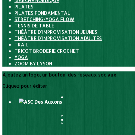
MARCHE NORDIQUE
PILATES
PILATES FONDAMENTAL
STRETCHING/YOGA FLOW
TENNIS DE TABLE
THÉÂTRE D'IMPROVISATION JEUNES
THÉÂTRE D'IMPROVISATION ADULTES
TRAIL
TRICOT BRODERIE CROCHET
YOGA
ZOOM BY LYSON
Ajoutez un logo, un bouton, des réseaux sociaux
Cliquez pour éditer