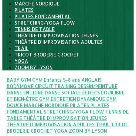
MARCHE NORDIQUE
PILATES
PILATES FONDAMENTAL
STRETCHING/YOGA FLOW
TENNIS DE TABLE
THÉÂTRE D'IMPROVISATION JEUNES
THÉÂTRE D'IMPROVISATION ADULTES
TRAIL
TRICOT BRODERIE CROCHET
YOGA
ZOOM BY LYSON
BABY GYM
GYM Enfants 5-8 ans
ANGLAIS
BODYMOVE
CIRCUIT TRAINING
DESSIN/PEINTURE
DANSE EN LIGNE
DANSE SOCIALE
ÉCHECS
ÉQUILIBRE
ET BIEN-ÊTRE
GYM ENTRETIEN DYNAMIQUE
GYM
DOUCE
MARCHE NORDIQUE
PILATES
PILATES
FONDAMENTAL
STRETCHING/YOGA FLOW
TENNIS DE
TABLE
THÉÂTRE D'IMPROVISATION JEUNES
THÉÂTRE D'IMPROVISATION ADULTES
TRAIL
TRICOT
BRODERIE CROCHET
YOGA
ZOOM BY LYSON