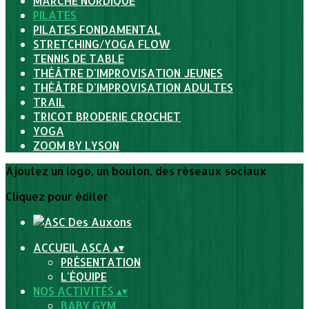
MARCHE NORDIQUE
PILATES
PILATES FONDAMENTAL
STRETCHING/YOGA FLOW
TENNIS DE TABLE
THÉÂTRE D'IMPROVISATION JEUNES
THÉÂTRE D'IMPROVISATION ADULTES
TRAIL
TRICOT BRODERIE CROCHET
YOGA
ZOOM BY LYSON
Ajoutez un logo, un bouton, des réseaux sociaux
Cliquez pour éditer
ACCUEIL ASCA
▴
▾
PRÉSENTATION
L'ÉQUIPE
NOS ACTIVITÉS
▴
▾
BABY GYM