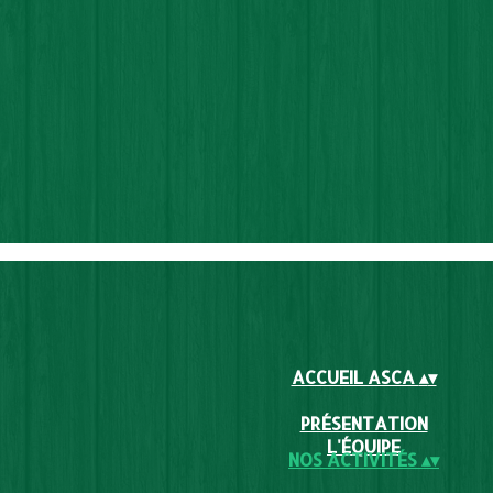
ACCUEIL ASCA
▴
▾
PRÉSENTATION
L'ÉQUIPE
NOS ACTIVITÉS
▴
▾