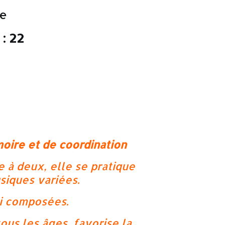
se
: 22
oire et de coordination
e à deux, elle se pratique
siques variées.
si composées.
ous les âges, favorise la