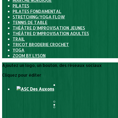
MARCHE NORDIQUE
PILATES
PILATES FONDAMENTAL
STRETCHING/YOGA FLOW
TENNIS DE TABLE
THÉÂTRE D'IMPROVISATION JEUNES
THÉÂTRE D'IMPROVISATION ADULTES
TRAIL
TRICOT BRODERIE CROCHET
YOGA
ZOOM BY LYSON
Ajoutez un logo, un bouton, des réseaux sociaux
Cliquez pour éditer