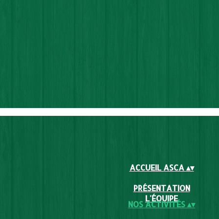
ACCUEIL ASCA
▴
▾
PRÉSENTATION
L'ÉQUIPE
NOS ACTIVITÉS
▴
▾