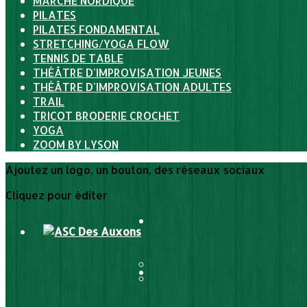
MARCHE NORDIQUE
PILATES
PILATES FONDAMENTAL
STRETCHING/YOGA FLOW
TENNIS DE TABLE
THÉÂTRE D'IMPROVISATION JEUNES
THÉÂTRE D'IMPROVISATION ADULTES
TRAIL
TRICOT BRODERIE CROCHET
YOGA
ZOOM BY LYSON
Ajoutez un logo, un bouton, des réseaux sociaux
Cliquez pour éditer